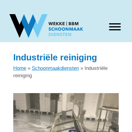
Menu
Skip naar content
Industriële reiniging
Home
»
Schoonmaakdiensten
»
Industriële
reiniging