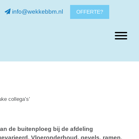
info@wekkebbm.nl
OFFERTE?
Menu
Skip
naar
content
uke collega’s’
n de buitenploeg bij de afdeling
 gevarieerd. Vloeronderhoud, gevels, ramen,